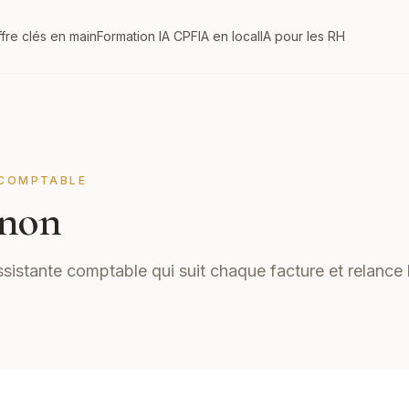
fre clés en main
Formation IA CPF
IA en local
IA pour les RH
COMPTABLE
non
ssistante comptable qui suit chaque facture et relance 